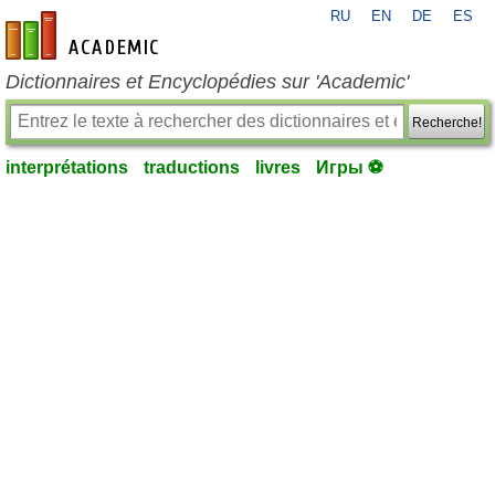
RU
EN
DE
ES
fr-academic.com
Dictionnaires et Encyclopédies sur 'Academic'
Recherche!
interprétations
traductions
livres
Игры ⚽