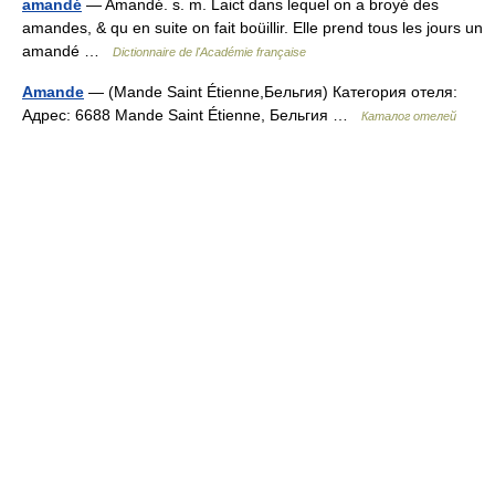
amandé
— Amandé. s. m. Laict dans lequel on a broyé des
amandes, & qu en suite on fait boüillir. Elle prend tous les jours un
amandé …
Dictionnaire de l'Académie française
Amande
— (Mande Saint Étienne,Бельгия) Категория отеля:
Адрес: 6688 Mande Saint Étienne, Бельгия …
Каталог отелей