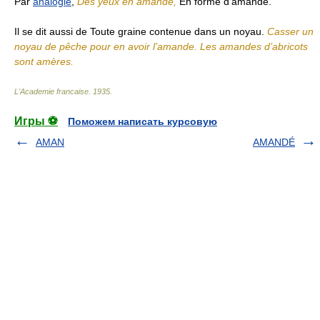
Par
analogie
,
Des yeux en amande,
En forme d’amande.
Il se dit aussi de Toute graine contenue dans un noyau.
Casser un
noyau de pêche pour en avoir l’amande. Les amandes d’abricots
sont amères.
L'Academie francaise
.
1935
.
Игры ⚽
Поможем написать курсовую
AMAN
AMANDÉ