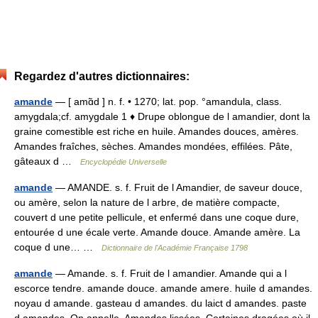
Regardez d'autres dictionnaires:
amande
— [ amɑ̃d ] n. f. • 1270; lat. pop. °amandula, class.
amygdala;cf. amygdale 1 ♦ Drupe oblongue de l amandier, dont la
graine comestible est riche en huile. Amandes douces, amères.
Amandes fraîches, sèches. Amandes mondées, effilées. Pâte,
gâteaux d …
Encyclopédie Universelle
amande
— AMANDE. s. f. Fruit de l Amandier, de saveur douce,
ou amère, selon la nature de l arbre, de matière compacte,
couvert d une petite pellicule, et enfermé dans une coque dure,
entourée d une écale verte. Amande douce. Amande amère. La
coque d une… …
Dictionnaire de l'Académie Française 1798
amande
— Amande. s. f. Fruit de l amandier. Amande qui a l
escorce tendre. amande douce. amande amere. huile d amandes.
noyau d amande. gasteau d amandes. du laict d amandes. paste