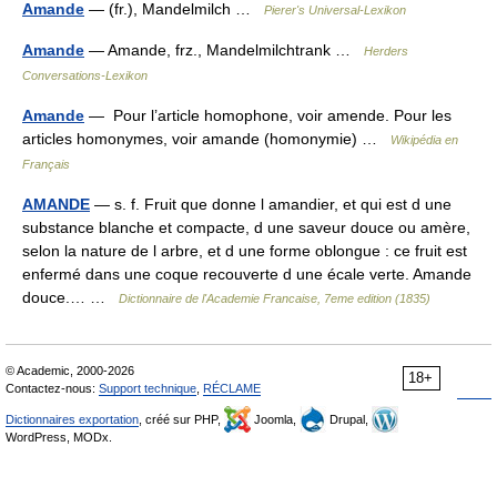
Amande
— (fr.), Mandelmilch …
Pierer's Universal-Lexikon
Amande
— Amande, frz., Mandelmilchtrank …
Herders
Conversations-Lexikon
Amande
— Pour l’article homophone, voir amende. Pour les
articles homonymes, voir amande (homonymie) …
Wikipédia en
Français
AMANDE
— s. f. Fruit que donne l amandier, et qui est d une
substance blanche et compacte, d une saveur douce ou amère,
selon la nature de l arbre, et d une forme oblongue : ce fruit est
enfermé dans une coque recouverte d une écale verte. Amande
douce.… …
Dictionnaire de l'Academie Francaise, 7eme edition (1835)
© Academic, 2000-2026
18+
Contactez-nous:
Support technique
,
RÉCLAME
Dictionnaires exportation
, créé sur PHP,
Joomla,
Drupal,
WordPress, MODx.