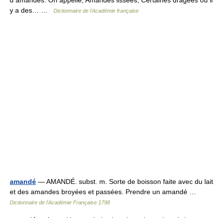
d amandes. On appelle, Amandes lissées, Certaines dragées où il
y a des… …
Dictionnaire de l'Académie française
amandé
— AMANDÉ. subst. m. Sorte de boisson faite avec du lait
et des amandes broyées et passées. Prendre un amandé …
Dictionnaire de l'Académie Française 1798